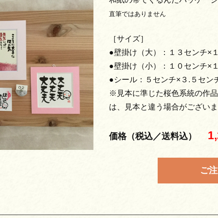
直筆ではありません
［サイズ］
●壁掛け（大）：１３センチ×
●壁掛け（小）：１０センチ×
●シール：５センチ×３.５セン
※見本に準じた桜色系統の作品
は、見本と違う場合がございま
1
価格（税込／送料込）
ご注