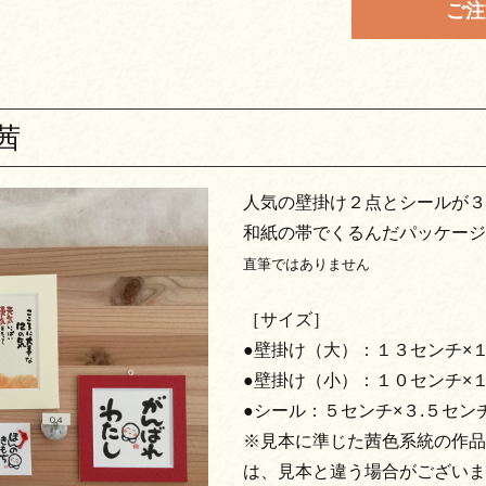
ご注
茜
人気の壁掛け２点とシールが３
和紙の帯でくるんだパッケージ
直筆ではありません
［サイズ］
●壁掛け（大）：１３センチ×
●壁掛け（小）：１０センチ×
●シール：５センチ×３.５セン
※見本に準じた茜色系統の作品
は、見本と違う場合がございま