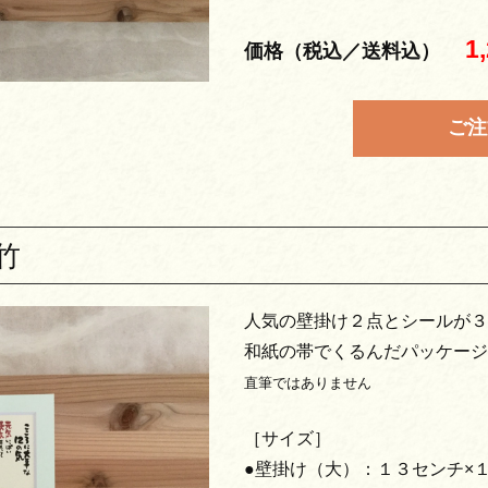
1
価格（税込／送料込）
ご注
竹
人気の壁掛け２点とシールが３
和紙の帯でくるんだパッケージ
直筆ではありません
［サイズ］
●壁掛け（大）：１３センチ×