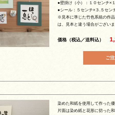
●壁掛け（小）：１０センチ×
●シール：５センチ×３.５セン
※見本に準じた竹色系統の作品
は、見本と違う場合がございま
1
価格（税込／送料込）
ご注
染めた和紙を使用して作った優
片面は染め紙と花形に切った和