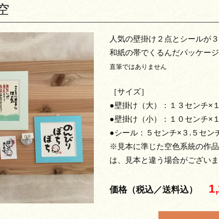
空
人気の壁掛け２点とシールが３
和紙の帯でくるんだパッケージ
直筆ではありません
［サイズ］
●壁掛け（大）：１３センチ×
●壁掛け（小）：１０センチ×
●シール：５センチ×３.５セン
※見本に準じた空色系統の作品
は、見本と違う場合がございま
1
価格（税込／送料込）